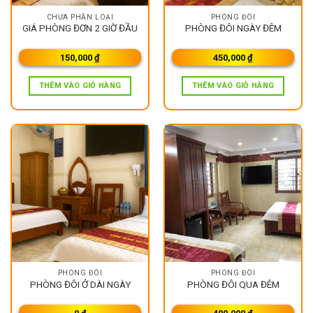
CHƯA PHẦN LOẠI
PHÒNG ĐÔI
GIÁ PHÒNG ĐƠN 2 GIỜ ĐẦU
PHÒNG ĐÔI NGÀY ĐÊM
150,000
₫
450,000
₫
THÊM VÀO GIỎ HÀNG
THÊM VÀO GIỎ HÀNG
PHÒNG ĐÔI
PHÒNG ĐÔI
PHÒNG ĐÔI Ở DÀI NGÀY
PHÒNG ĐÔI QUA ĐÊM