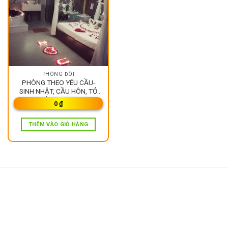
PHÒNG ĐÔI
PHÒNG THEO YÊU CẦU-
SINH NHẬT, CẦU HÔN, TỎ
TÌNH V.V.V
0
₫
THÊM VÀO GIỎ HÀNG