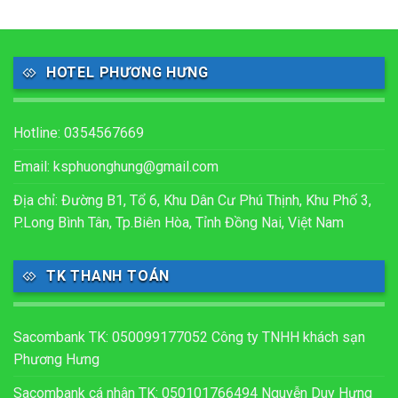
HOTEL PHƯƠNG HƯNG
Hotline: 0354567669
Email: ksphuonghung@gmail.com
Địa chỉ: Đường B1, Tổ 6, Khu Dân Cư Phú Thịnh, Khu Phố 3,
P.Long Bình Tân, Tp.Biên Hòa, Tỉnh Đồng Nai, Việt Nam
TK THANH TOÁN
Sacombank TK: 050099177052 Công ty TNHH khách sạn
Phương Hưng
Sacombank cá nhân TK: 050101766494 Nguyễn Duy Hưng